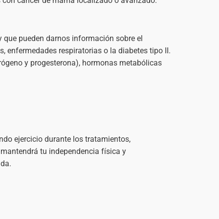
es con cáncer de mama localizado o avanzado.
y que pueden darnos información sobre el
enfermedades respiratorias o la diabetes tipo II.
trógeno y progesterona), hormonas metabólicas
do ejercicio durante los tratamientos,
 mantendrá tu independencia física y
ida.