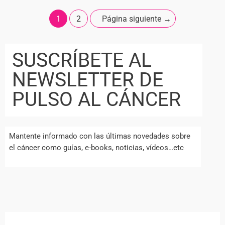
1
2
Página siguiente
→
SUSCRÍBETE AL
NEWSLETTER DE
PULSO AL CÁNCER
Mantente informado con las últimas novedades sobre
el cáncer como guías, e-books, noticias, vídeos…etc