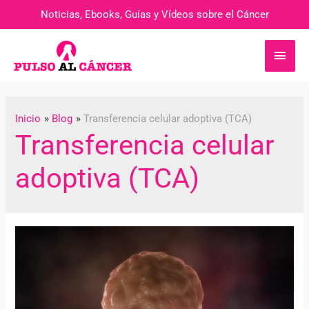
Noticias, Ebooks, Guías y Vídeos sobre el Cáncer
Inicio
Blog
Transferencia celular adoptiva (TCA)
Transferencia celular
adoptiva (TCA)