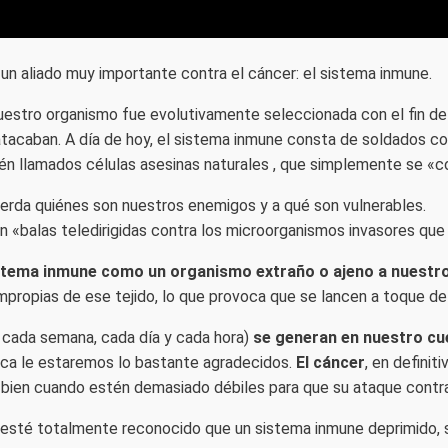
un aliado muy importante contra el cáncer: el sistema inmune.
estro organismo fue evolutivamente seleccionada con el fin de 
atacaban. A día de hoy, el sistema inmune consta de soldados c
ién llamados células asesinas naturales , que simplemente se «
erda quiénes son nuestros enemigos y a qué son vulnerables.
 «balas teledirigidas contra los microorganismos invasores que
istema inmune como un organismo extraño o ajeno a nuestr
mpropias de ese tejido, lo que provoca que se lancen a toque de
 cada semana, cada día y cada hora)
se generan en nuestro cu
ca le estaremos lo bastante agradecidos.
El cáncer
, en definiti
bien cuando estén demasiado débiles para que su ataque contra
d, esté totalmente reconocido que un sistema inmune deprimido, s